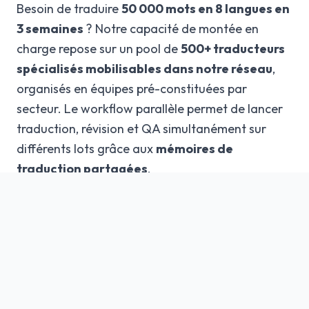
Besoin de traduire
50 000 mots en 8 langues en
3 semaines
? Notre capacité de montée en
charge repose sur un pool de
500+
traducteurs
spécialisés mobilisables dans notre réseau
,
organisés en équipes pré-constituées par
secteur. Le workflow parallèle permet de lancer
traduction, révision et QA simultanément sur
différents lots grâce aux
mémoires de
traduction partagées
.
25 ans de processus qualité
éprouvés
98% de livraisons dans les délais
contractuels
sur 25 ans. Ce chiffre est le